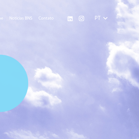
PT
me
Notícias BNS
Contato