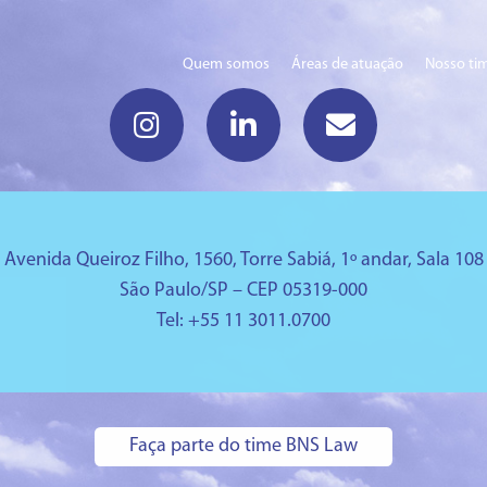
Quem somos
Áreas de atuação
Nosso ti
Avenida Queiroz Filho, 1560, Torre Sabiá, 1º andar, Sala 108
São Paulo/SP – CEP 05319-000
Tel: +
55 11 3011.0700
Faça parte do time BNS Law