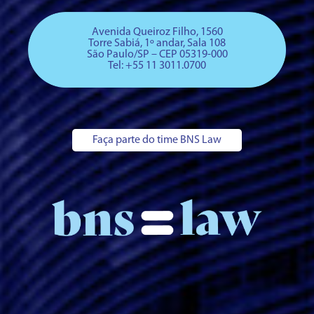
Avenida Queiroz Filho, 1560
Torre Sabiá, 1º andar, Sala 108
São Paulo/SP – CEP 05319-000
Tel: +
55 11 3011.0700
Faça parte do time BNS Law