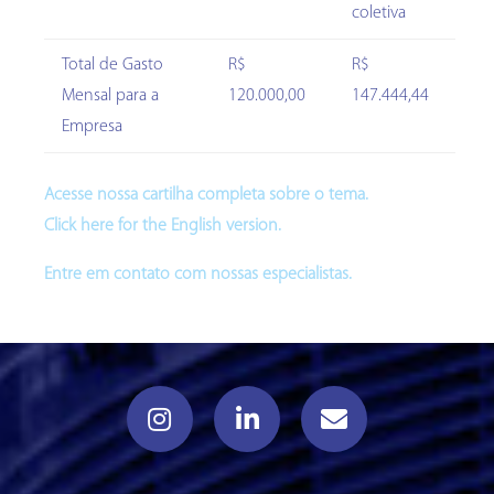
coletiva
Total de Gasto
R$
R$
Mensal para a
120.000,00
147.444,44
Empresa
Acesse nossa cartilha completa sobre o tema.
Click here for the English version.
Entre em contato com nossas especialistas.