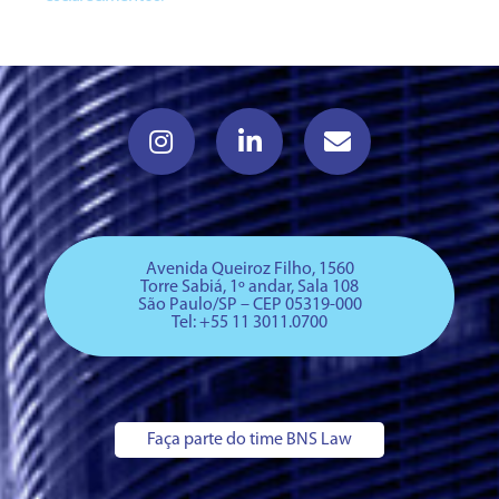
Avenida Queiroz Filho, 1560
Torre Sabiá, 1º andar, Sala 108
São Paulo/SP – CEP 05319-000
Tel: +
55 11 3011.0700
Faça parte do time BNS Law