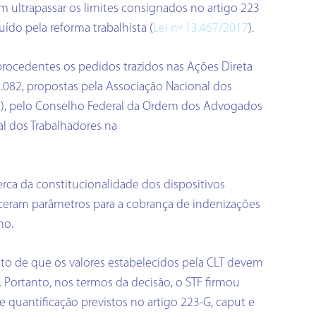
 ultrapassar os limites consignados no artigo 223
uído pela reforma trabalhista (
Lei nº 13.467/2017
).
 procedentes os pedidos trazidos nas Ações Direta
6.082, propostas pela Associação Nacional dos
A), pelo Conselho Federal da Ordem dos Advogados
al dos Trabalhadores na
erca da constitucionalidade dos dispositivos
leceram parâmetros para a cobrança de indenizações
ho.
to de que os valores estabelecidos pela CLT devem
 Portanto, nos termos da decisão, o STF firmou
 quantificação previstos no artigo 223-G, caput e