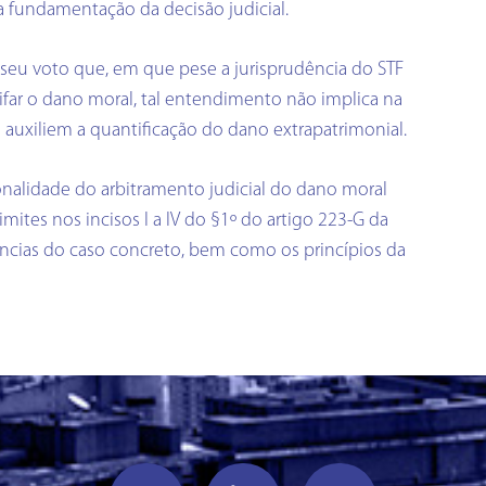
a fundamentação da decisão judicial.
seu voto que, em que pese a jurisprudência do STF
rifar o dano moral, tal entendimento não implica na
uxiliem a quantificação do dano extrapatrimonial.
onalidade do arbitramento judicial do dano moral
mites nos incisos I a IV do §1º do artigo 223-G da
âncias do caso concreto, bem como os princípios da