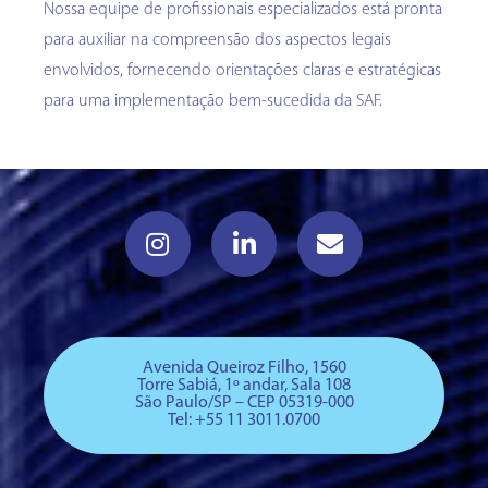
Nossa equipe de profissionais especializados está pronta
para auxiliar na compreensão dos aspectos legais
envolvidos, fornecendo orientações claras e estratégicas
para uma implementação bem-sucedida da SAF.
Avenida Queiroz Filho, 1560
Torre Sabiá, 1º andar, Sala 108
São Paulo/SP – CEP 05319-000
Tel: +
55 11 3011.0700