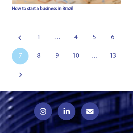
How to start a business in Brazil
1
…
4
5
6
7
8
9
10
…
13