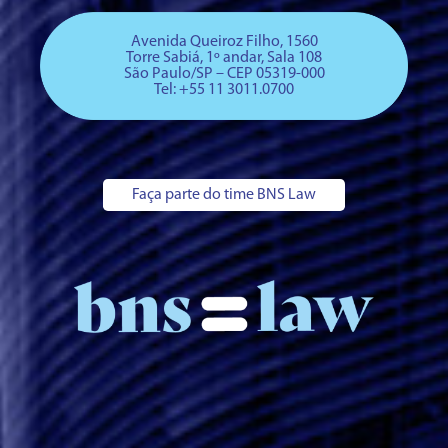
Avenida Queiroz Filho, 1560
Torre Sabiá, 1º andar, Sala 108
São Paulo/SP – CEP 05319-000
Tel: +
55 11 3011.0700
Faça parte do time BNS Law