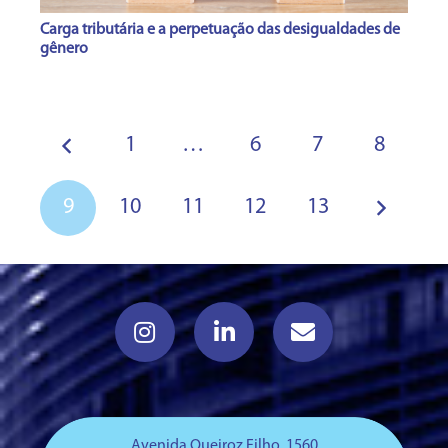
Carga tributária e a perpetuação das desigualdades de
gênero
1
…
6
7
8
9
10
11
12
13
Avenida Queiroz Filho, 1560