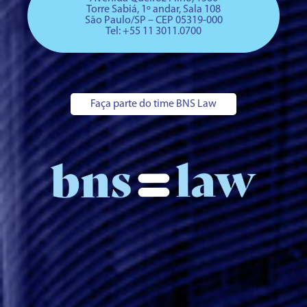
Torre Sabiá, 1º andar, Sala 108
São Paulo/SP – CEP 05319-000
Tel: +
55 11 3011.0700
Faça parte do time BNS Law